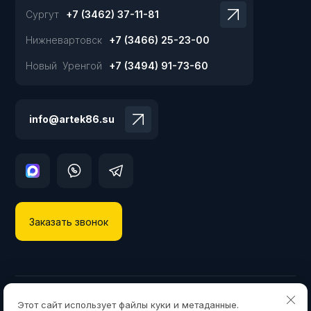
Сургут
+7 (3462) 37-11-81
Нижневартовск
+7 (3466) 25-23-00
Новый Уренгой
+7 (3494) 91-73-60
info@artek86.su
Заказать звонок
Copyright © 2013 - 2026 ООО «АРТЕК»
Этот сайт использует файлы куки и метаданные.
Политика конфиденциальности