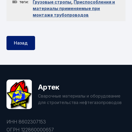
теги:
Грузовые стропы
,
Приспособления и
материалы применяемые при
монтаже трубопроводов
Назад
Артек
Сварочные материалы и оборудование
для строительства нефтегазопроводов
ИНН 8602307153
ОГРН 122860000657