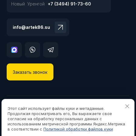
Новый Уренгой
+7 (3494) 91-73-60
info@artek86.su
Заказать звонок
Copyright © 2013 - 2026 ООО «АРТЕК»
Этот сайт использует файлы куки и метаданные.
Политика конфиденциальности
Продолжая просматривать его, Вы выражаете свое
согласие на обработку персональных данных с
{literal}
{/literal}
использованием метрической программы Яндекс.Метрика
в соответствии с
Политикой обработки файлов куки
создать интернет