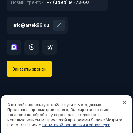
Новый Уренгой
+7 (3494) 91-73-60
info@artek86.su
Заказать звонок
Copyright © 2013 - 2026 ООО «АРТЕК»
Этот сайт использует файлы куки и метаданные.
Политика конфиденциальности
Продолжая просматривать его, Вы выражаете свое
согласие на обработку персональных данных с
{literal}
{/literal}
использованием метрической программы Яндекс.Метрика
в соответствии с
Политикой обработки файлов куки
создать интернет